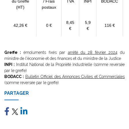
du Greffe
/ Frais
TVA
INPI
BODACC
(HT)
postaux
8,45
5,9
42,26 €
0 €
116 €
€
€
Greffe :
émoluments fixés par
arrêté du 28 février 2024
du
ministre de l'économie et des finances et du ministre de la Justice
INPI :
Institut National de la Propriété Industrielle (somme reversée
par le greffe)
BODACC :
Bulletin Officiel des Annonces Civiles et Commerciales
(somme reversée par le greffe)
PARTAGER