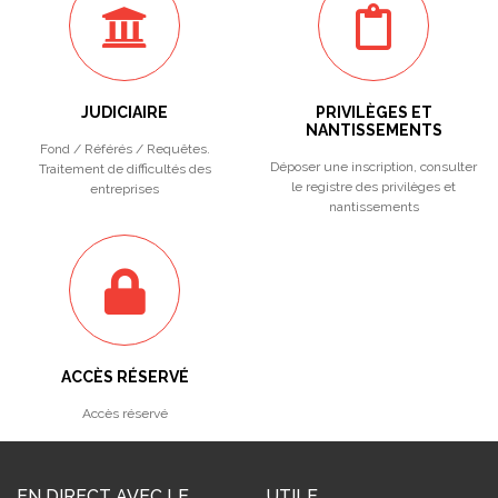
JUDICIAIRE
PRIVILÈGES ET
NANTISSEMENTS
Fond / Référés / Requêtes.
Déposer une inscription, consulter
Traitement de difficultés des
le registre des privilèges et
entreprises
nantissements
ACCÈS RÉSERVÉ
Accès réservé
EN DIRECT AVEC LE
UTILE