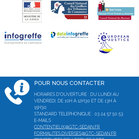
POUR NOUS CONTACTER
HORAIRES D'OUVERTURE : DU LUNDI AU
VENDREDI, DE 10H À 12H30 ET DE 13H À
15H30
STANDARD TELEPHONIQUE : 03 24 57 50 53
E-MAILS :
CONTENTIEUX@GTC-SEDAN.FR
FORMALITES.DIVERSES@GTC-SEDAN.FR