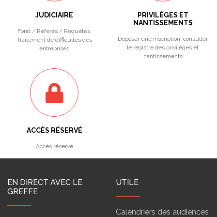
JUDICIAIRE
PRIVILÈGES ET
NANTISSEMENTS
Fond / Référés / Requêtes.
Déposer une inscription, consulter
Traitement de difficultés des
le registre des privilèges et
entreprises
nantissements
ACCÈS RÉSERVÉ
Accès réservé
EN DIRECT AVEC LE
UTILE
GREFFE
Calendriers des audiences