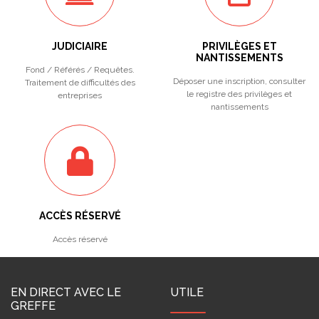
JUDICIAIRE
PRIVILÈGES ET
NANTISSEMENTS
Fond / Référés / Requêtes.
Déposer une inscription, consulter
Traitement de difficultés des
le registre des privilèges et
entreprises
nantissements
ACCÈS RÉSERVÉ
Accès réservé
EN DIRECT AVEC LE
UTILE
GREFFE