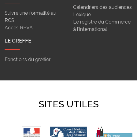
Calendriers des audiences
Suivre une formalité au
Lexique
RCS
Le registre du Commerce
Accès RPVA
à l'international
LE GREFFE
Fonctions du greffier
SITES UTILES