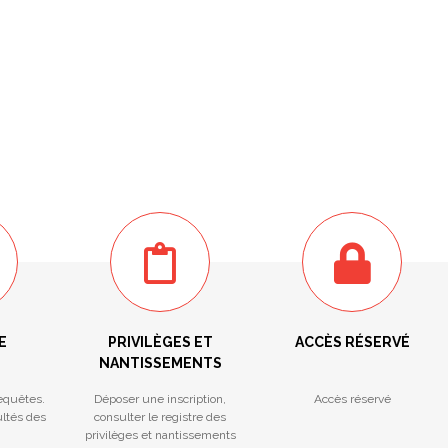
E
PRIVILÈGES ET
ACCÈS RÉSERVÉ
NANTISSEMENTS
equêtes.
Déposer une inscription,
Accès réservé
ultés des
consulter le registre des
privilèges et nantissements