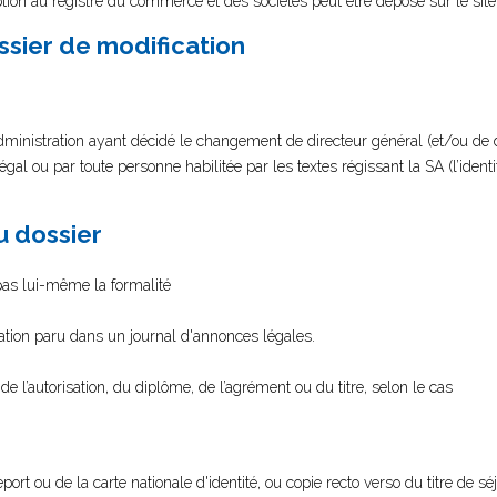
tion au registre du commerce et des sociétés peut être déposé sur le sit
ssier de modification
ministration ayant décidé le changement de directeur général (et/ou de 
égal ou par toute personne habilitée par les textes régissant la SA (l’identi
au dossier
 pas lui-même la formalité
cation paru dans un journal d'annonces légales.
 de l’autorisation, du diplôme, de l’agrément ou du titre, selon le cas
port ou de la carte nationale d'identité, ou copie recto verso du titre de s