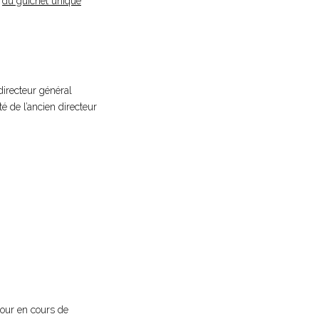
e
du guichet unique
directeur général
té de l’ancien directeur
éjour en cours de