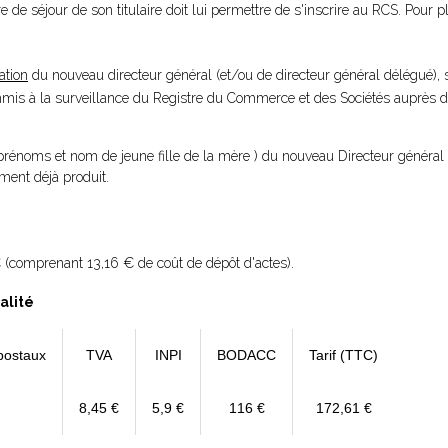
itre de séjour de son titulaire doit lui permettre de s'inscrire au RCS. Pour 
ation
du nouveau directeur général (et/ou de directeur général délégué),
 commis à la surveillance du Registre du Commerce et des Sociétés auprès d
 prénoms et nom de jeune fille de la mère ) du nouveau Directeur général 
ument déjà produit.
 (comprenant 13,16 € de coût de dépôt d'actes).
alité
postaux
TVA
INPI
BODACC
Tarif (TTC)
8,45 €
5,9 €
116 €
172,61 €