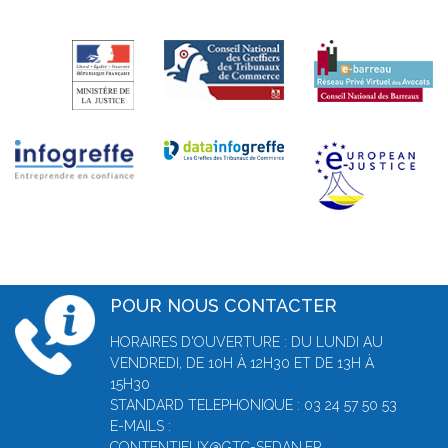
POUR NOUS CONTACTER
HORAIRES D'OUVERTURE : DU LUNDI AU
VENDREDI, DE 10H À 12H30 ET DE 13H À
15H30
STANDARD TELEPHONIQUE : 03 24 57 50 53
E-MAILS :
CONTENTIEUX@GTC-SEDAN.FR