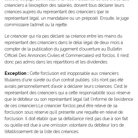
créanciers à l’exception des salariés, doivent tous déclarer leurs
créances auprès du représentant des créanciers (par le
représentant légal, un mandataire ou un préposé). Ensuite, le juge
commissaire l’admet ou la rejette.
Le créancier qui n’a pas déclaré sa créance entre les mains du
représentant des créanciers dans le délai légal de deux mois à
compter de la publication du jugement d’ouverture au Bulletin
Officiel Des Annonces Civiles et Commerciales) est forclos. Il n’est
donc pas admis dans les répartitions et les dividendes.
Exception :
Cette forclusion est inopposable aux créanciers
titulaires d’une sûreté ou d’un contrat publiés, s’ils n’ont pas été
avisés personnellement d’avoir à déclarer leurs créances. C’est le
représentant des créanciers qui a cette responsabilité sous réserve
que le débiteur ou son représentant légal l’ait l’informé de l’existence
de ces créanciers.Le créancier forclos peut être relevé de sa
forclusion sous réserve qu’il présente une requête en relevé de
forclusion. Il doit établir que sa défaillance n’est pas due à son fait
ou qu’elle est due à une omission volontaire du débiteur lors de
l’établissement de la liste des créances.