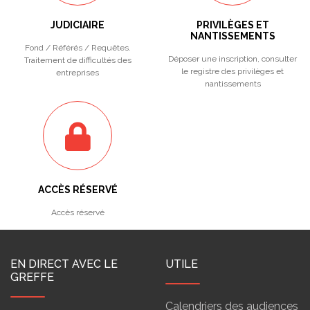
JUDICIAIRE
PRIVILÈGES ET
NANTISSEMENTS
Fond / Référés / Requêtes.
Déposer une inscription, consulter
Traitement de difficultés des
le registre des privilèges et
entreprises
nantissements
ACCÈS RÉSERVÉ
Accès réservé
EN DIRECT AVEC LE
UTILE
GREFFE
Calendriers des audiences