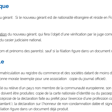
ique
 gérant . Si le nouveau gérant est de nationalité étrangère et réside en Fr
ation
du nouveau gérant, qui fera l'objet d'une vérification par le juge co
 casier judiciaire national.
nom et prénoms des parents), sauf si la filiation figure dans un document d
le
mmatriculation au registre du commerce et des sociétés datant de moins de
rsonne morale (exemple pour une association : copie du journal officiel)..
culé ou relève d’un pays non membre de la communauté européenne, son r
doivent être produites: copie de la carte nationale d'identité ou du passepo
épissé de la déclaration faite au préfet pour l’exercice d’une profession 
résentant ), la déclaration sur l'honneur de non-condamnation datée et sign
la filiation figure dans un document déjà produit.