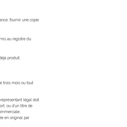
ance, fournir une copie
mmis au registre du
éjà produit.
 trois mois ou tout
eprésentant légal doit
rt, ou d’un titre de
commerciale,
ée en original par