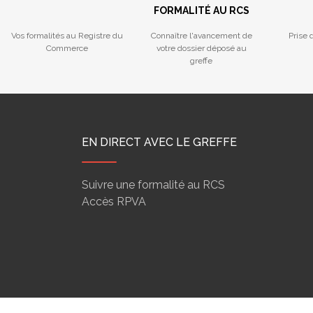
FORMALITÉ AU RCS
Vos formalités au Registre du
Connaître l'avancement de
Prise 
Commerce
votre dossier déposé au
greffe
EN DIRECT AVEC LE GREFFE
Suivre une formalité au RCS
Accès RPVA