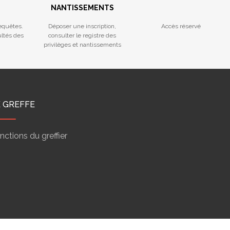
NANTISSEMENTS
equêtes.
Déposer une inscription,
Accès réservé
ultés des
consulter le registre des
privilèges et nantissements
E GREFFE
nctions du greffier