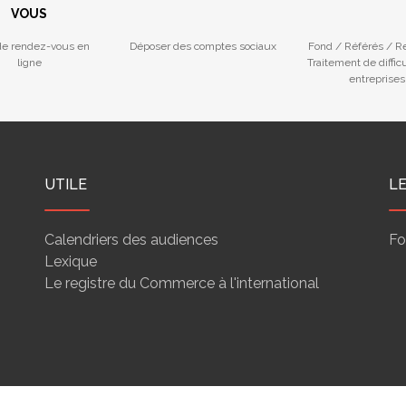
VOUS
de rendez-vous en
Déposer des comptes sociaux
Fond / Référés / R
ligne
Traitement de diffic
entreprises
UTILE
L
Calendriers des audiences
Fo
Lexique
Le registre du Commerce à l'international