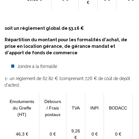
€
soit un règlement global de 53.16 €
Répartition du montant pour les formalités d'achat, de
prise en location gérance, de gérance mandat et
d'apport de fonds de commerce
Joindre à la formalité :
1- un règlement de 62.82 € (comprenant 7,26 € de coût de dépôt
d'actes).
Emoluments
Débours
du Greffe
/ Frais
TVA
INPI
BODACC
(HT)
postaux
9,26
46,3 €
0 €
0 €
0 €
€