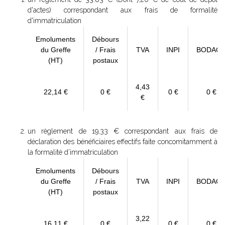
d'actes) correspondant aux frais de formalité
d'immatriculation
Emoluments
Débours
du Greffe
/ Frais
TVA
INPI
BODAC
(HT)
postaux
4,43
22,14 €
0 €
0 €
0 €
€
un règlement de 19,33 € correspondant aux frais de
déclaration des bénéficiaires effectifs faite concomitamment à
la formalité d’immatriculation
Emoluments
Débours
du Greffe
/ Frais
TVA
INPI
BODAC
(HT)
postaux
3,22
16,11 €
0 €
0 €
0 €