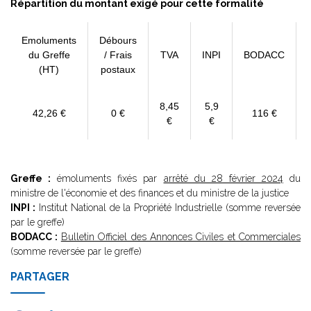
Répartition du montant exigé pour cette formalité
Emoluments
Débours
du Greffe
/ Frais
TVA
INPI
BODACC
(HT)
postaux
8,45
5,9
42,26 €
0 €
116 €
€
€
Greffe :
émoluments fixés par
arrêté du 28 février 2024
du
ministre de l'économie et des finances et du ministre de la justice
INPI :
Institut National de la Propriété Industrielle (somme reversée
par le greffe)
BODACC :
Bulletin Officiel des Annonces Civiles et Commerciales
(somme reversée par le greffe)
PARTAGER