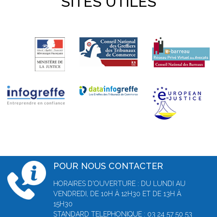
SITES UTILES
POUR NOUS CONTACTER
HORAIRES D'OUVERTURE : DU LUNDI AU
VENDREDI, DE 10H À 12H30 ET DE 13H À
15H30
STANDARD TELEPHONIQUE : 03 24 57 50 53