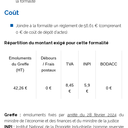
la formalité
Coût
Joindre à la formalité un règlement de
56,61 € (comprenant
0 € de coût de dépôt d'actes).
Répartition du montant exigé pour cette formalité
Emoluments
Débours
du Greffe
/ Frais
TVA
INPI
BODACC
(HT)
postaux
8,45
5,9
42,26 €
0 €
0 €
€
€
Greffe :
émoluments fixés par
arrêté du 28 février 2024
du
ministre de l'économie et des finances et du ministre de la justice
INPI :
Institut National de la Propriété Industrielle (somme reversée