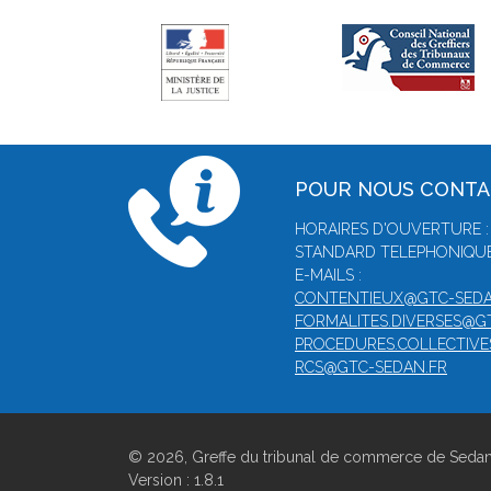
POUR NOUS CONT
HORAIRES D'OUVERTURE :
STANDARD TELEPHONIQUE :
E-MAILS :
CONTENTIEUX@GTC-SEDA
FORMALITES.DIVERSES@G
PROCEDURES.COLLECTIVE
RCS@GTC-SEDAN.FR
© 2026, Greffe du tribunal de commerce de Seda
Version : 1.8.1