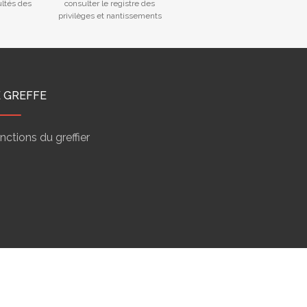
ultés des
consulter le registre des
privilèges et nantissements
E GREFFE
nctions du greffier