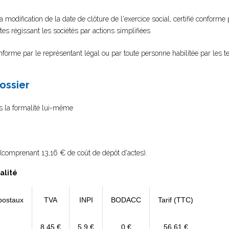
 modification de la date de clôture de l'exercice social, certifié conforme
tes régissant les sociétés par actions simplifiées
onforme par le représentant légal ou par toute personne habilitée par les t
dossier
as la formalité lui-même
(comprenant 13,16 € de coût de dépôt d'actes).
alité
postaux
TVA
INPI
BODACC
Tarif (TTC)
8,45 €
5,9 €
0 €
56,61 €