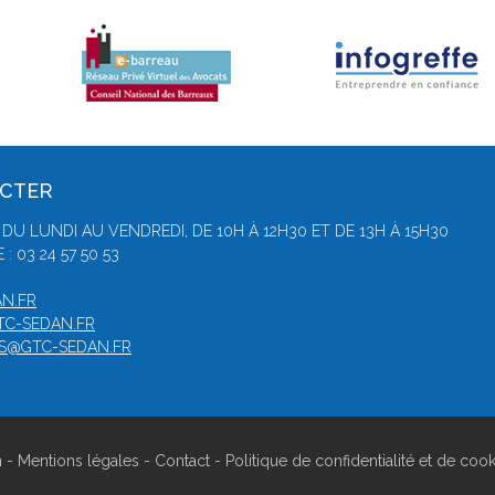
ACTER
 DU LUNDI AU VENDREDI, DE 10H À 12H30 ET DE 13H À 15H30
 03 24 57 50 53
N.FR
TC-SEDAN.FR
S@GTC-SEDAN.FR
n -
Mentions légales
-
Contact
-
Politique de confidentialité et de coo