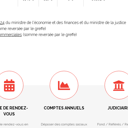
024
du ministre de l'économie et des finances et du ministre de la justice
omme reversée par le greffe)
 Commerciales
(somme reversée par le greffe)
E DE RENDEZ-
COMPTES ANNUELS
JUDICIAIR
VOUS
de rendez-vous en
Déposer des comptes sociaux
Fond / Référés / R