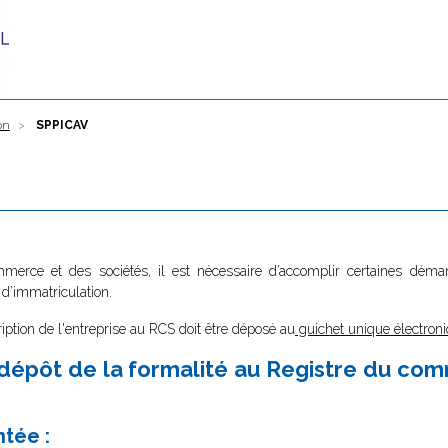
on
SPPICAV
ommerce et des sociétés, il est nécessaire d’accomplir certaines dé
 d’immatriculation.
ription de l'entreprise au RCS doit être déposé au
guichet unique électroni
dépôt de la formalité au Registre du co
ntée :