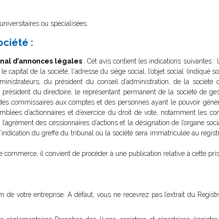
 universitaires ou spécialisées.
ociété :
rnal d’annonces légales
. Cet avis contient les indications suivantes :
, le capital de la société, l'adresse du siège social, l’objet social (indiqu
nistrateurs, du président du conseil d’administration, de la société 
e président du directoire, le représentant permanent de la société de 
 des commissaires aux comptes et des personnes ayant le pouvoir généra
mblées d’actionnaires et d’exercice du droit de vote, notamment les cond
à l’agrément des cessionnaires d’actions et la désignation de l’organe socia
’indication du greffe du tribunal où la société sera immatriculée au regi
e commerce, il convient de procéder à une publication relative à cette pri
 nom de votre entreprise. A défaut, vous ne recevrez pas l’extrait du Reg