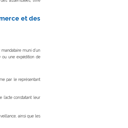
 des assemblées, livre
mmerce et des
eur mandataire muni d’un
s) ou une expédition de
rme par le représentant
l’acte constatant leur
eillance, ainsi que les