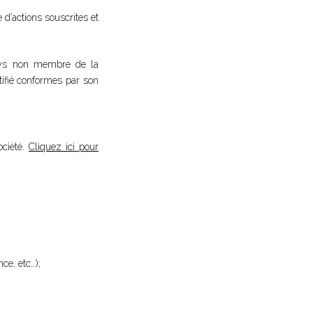
 d’actions souscrites et
pays non membre de la
tifié conformes par son
ociété.
Cliquez ici pour
ce, etc…);