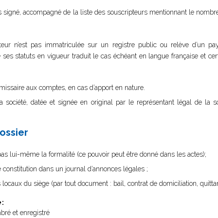
nds signé, accompagné de la liste des souscripteurs mentionnant le nombre
eur n’est pas immatriculée sur un registre public ou relève d’un 
es statuts en vigueur traduit le cas échéant en langue française et cer
missaire aux comptes, en cas d’apport en nature.
la société, datée et signée en original par le représentant légal de la s
dossier
 pas lui-même la formalité (ce pouvoir peut être donné dans les actes);
de constitution dans un journal d’annonces légales ;
 locaux du siège (par tout document : bail, contrat de domiciliation, quittan
e
:
bré et enregistré