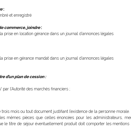
re
:
mbré et enregistré
s de commerce, joindre
:
 à la prise en location gérance dans un journal d’annonces légales
f à la prise en gérance mandat dans un journal d’annonces légales
re d’un plan de cession :
par l’Autorité des marchés financiers ;
 trois mois ou tout document justifiant l’existence de la personne morale.
 les mêmes pièces que celles énoncées pour les administrateurs, mem
 le titre de séjour éventuellement produit doit comporter les mentions p