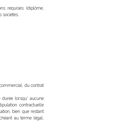
ons requises (diplôme,
s sociétés.
l commercial, du contrat
de durée lorsqu' aucune
tipulation contractuelle
ation, bien que restant
échéant au terme légal,