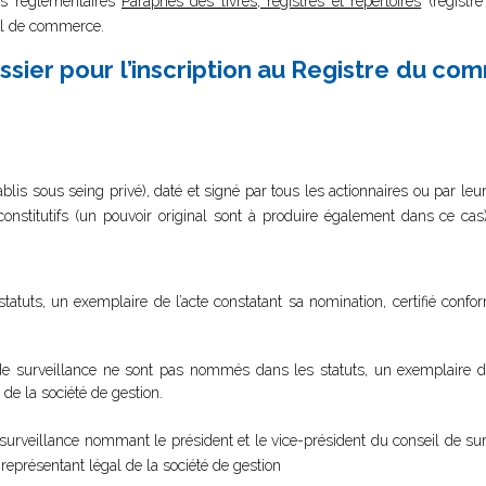
res réglementaires
Paraphes des livres, registres et répertoires
(registre
unal de commerce.
sier pour l’inscription au Registre du co
tablis sous seing privé), daté et signé par tous les actionnaires ou par l
 constitutifs (un pouvoir original sont à produire également dans ce ca
statuts, un exemplaire de l’acte constatant sa nomination, certifié confo
e surveillance ne sont pas nommés dans les statuts, un exemplaire de 
 de la société de gestion.
urveillance nommant le président et le vice-président du conseil de surv
représentant légal de la société de gestion