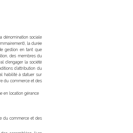
 la dénomination sociale
é sommairement), la durée
de gestion en tant que
gestion, des membres du
l d’engager la société
itions d’attribution du
l habilité à statuer sur
stre du commerce et des
se en location gérance
istre du commerce et des