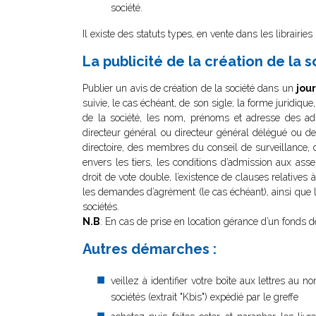
société.
Il existe des statuts types, en vente dans les librairies
La publicité de la création de la s
Publier un avis de création de la société dans un
jou
suivie, le cas échéant, de son sigle; la forme juridique
de la société, les nom, prénoms et adresse des admi
directeur général ou directeur général délégué ou d
directoire, des membres du conseil de surveillance,
envers les tiers, les conditions d’admission aux asse
droit de vote double, l’existence de clauses relatives 
les demandes d’agrément (le cas échéant), ainsi que l
sociétés.
N.B
: En cas de prise en location gérance d’un fonds d
Autres démarches :
veillez à identifier votre boîte aux lettres au
sociétés (extrait "Kbis") expédié par le greffe