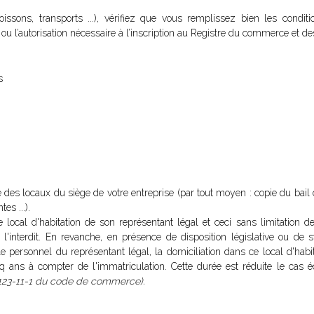
ssons, transports ...), vérifiez que vous remplissez bien les conditi
t ou l’autorisation nécessaire à l’inscription au Registre du commerce et de
s
re des locaux du siège de votre entreprise (par tout moyen : copie du bai
es ...).
le local d'habitation de son représentant légal et ceci sans limitation 
e l'interdit. En revanche, en présence de disposition législative ou de s
le personnel du représentant légal, la domiciliation dans ce local d'habit
nq ans à compter de l'immatriculation. Cette durée est réduite le cas 
123-11-1 du code de commerce).