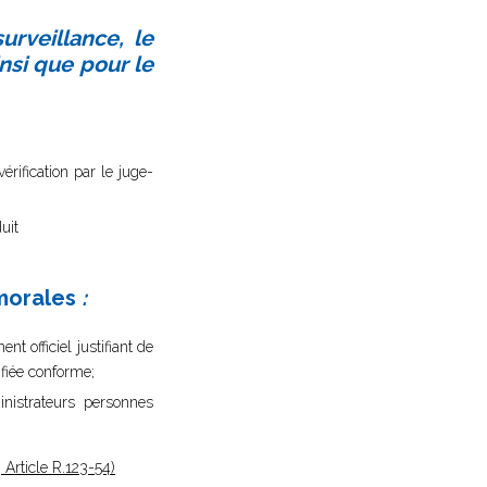
rveillance, le
nsi que pour le
érification par le juge-
uit
morales
:
t officiel justifiant de
ifiée conforme;
nistrateurs personnes
Article R.123-54)