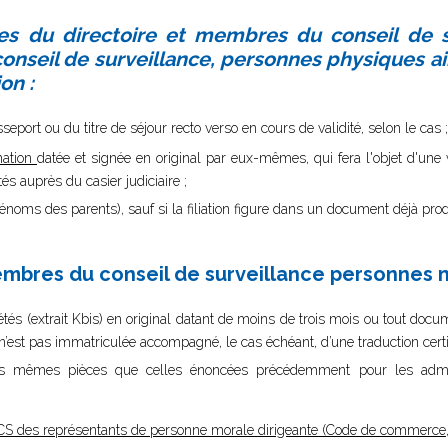
s du directoire et membres du conseil de su
conseil de surveillance, personnes physiques ai
on :
seport ou du titre de séjour recto verso en cours de validité, selon le cas ;
nation
datée et signée en original par eux-mêmes, qui fera l'objet d'une v
 auprès du casier judiciaire ;
rénoms des parents), sauf si la filiation figure dans un document déjà prod
membres du conseil de surveillance personnes 
és (extrait Kbis) en original datant de moins de trois mois ou tout documen
e n’est pas immatriculée accompagné, le cas échéant, d’une traduction cert
les mêmes pièces que celles énoncées précédemment pour les admi
CS des représentants de personne morale dirigeante (Code de commerce, 