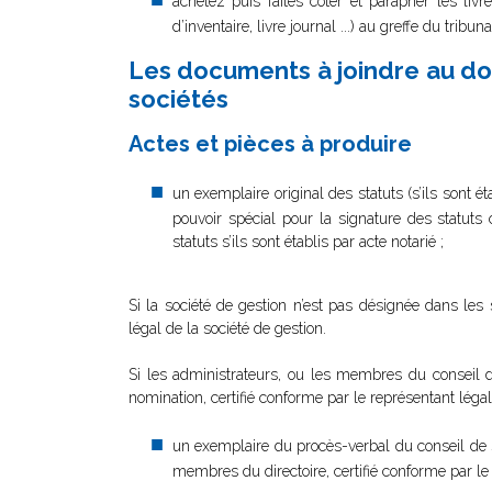
achetez puis faites coter et parapher les liv
d’inventaire, livre journal ...) au greffe du trib
Les documents à joindre au dos
sociétés
Actes et pièces à produire
un exemplaire original des statuts (s’ils sont é
pouvoir spécial pour la signature des statuts
statuts s’ils sont établis par acte notarié ;
Si la société de gestion n’est pas désignée dans les 
légal de la société de gestion.
Si les administrateurs, ou les membres du conseil d
nomination, certifié conforme par le représentant légal
un exemplaire du procès-verbal du conseil de s
membres du directoire, certifié conforme par le 