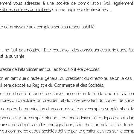
ement vous adresser à une société de domiciliation (voir également 
 et des sociétés domiciliées
), à une pépinière d’entreprises ...
r le commissaire aux comptes sous sa responsabilité.
l ne faut pas négliger. Elle peut avoir des conséquences juridiques, fisc
st la suivante :
’adresse de l'établissement où les fonds ont été déposés)
on en tant que directeur général ou président du directoire, selon le cas
 qui sera déposé au Registre du Commerce et des Sociétés.
 et membres du conseil de surveillance selon le mode d’administration 
res du directoire, du président et du vice-président du conseil de surve
 comptes. La nomination d’un commissaire aux comptes suppléant est fac
 espèces sur un compte bloqué. Les fonds doivent être déposés soit da
 la caisse des dépôts et des consignations, soit chez un notaire. Les fon
tre du commerce et des sociétés délivré par le greffier, et virés sur le co