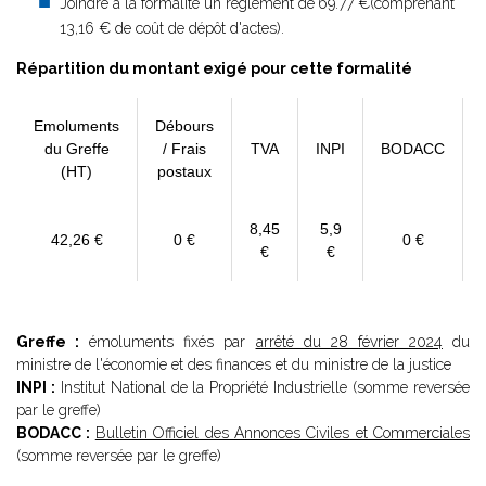
Joindre à la formalité un règlement de
69.77 €(comprenant
13,16 € de coût de dépôt d'actes).
Répartition du montant exigé pour cette formalité
Emoluments
Débours
du Greffe
/ Frais
TVA
INPI
BODACC
(HT)
postaux
8,45
5,9
42,26 €
0 €
0 €
€
€
Greffe :
émoluments fixés par
arrêté du 28 février 2024
du
ministre de l'économie et des finances et du ministre de la justice
INPI :
Institut National de la Propriété Industrielle (somme reversée
par le greffe)
BODACC :
Bulletin Officiel des Annonces Civiles et Commerciales
(somme reversée par le greffe)